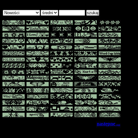
kategoria:
rozmiar:
wpisz czego szukasz:
strona 1 z 2
następne ...