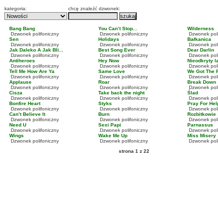
kategoria:
chcę znaleźć dzwonek:
Bang Bang
You Can’t Stop...
Wilderness
Dzwonek polifoniczny
Dzwonek polifoniczny
Dzwonek poli
Sen
Holidays
Bałkanica
Dzwonek polifoniczny
Dzwonek polifoniczny
Dzwonek poli
Jak Daleko A Jak Bli...
Best Song Ever
Dear Darlin
Dzwonek polifoniczny
Dzwonek polifoniczny
Dzwonek poli
Antiheroes
Hey Now
Nieodkryty l
Dzwonek polifoniczny
Dzwonek polifoniczny
Dzwonek poli
Tell Me How Are Ya
Same Love
We Got The 
Dzwonek polifoniczny
Dzwonek polifoniczny
Dzwonek poli
Applause
Roar
Break Down
Dzwonek polifoniczny
Dzwonek polifoniczny
Dzwonek poli
Cisza
Take back the night
Ślad
Dzwonek polifoniczny
Dzwonek polifoniczny
Dzwonek poli
Bonfire Heart
Styks
Pray For Hel
Dzwonek polifoniczny
Dzwonek polifoniczny
Dzwonek poli
Can’t Believe It
Burn
Rozbitkowie
Dzwonek polifoniczny
Dzwonek polifoniczny
Dzwonek poli
Need U
Sexi Papi
Parnassus
Dzwonek polifoniczny
Dzwonek polifoniczny
Dzwonek poli
Wings
Wake Me Up
Miss Misery
Dzwonek polifoniczny
Dzwonek polifoniczny
Dzwonek poli
strona 1 z 22