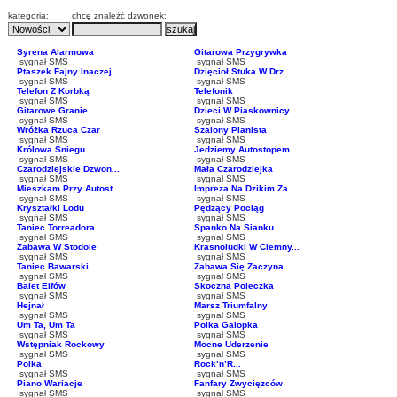
kategoria:
chcę znaleźć dzwonek:
Syrena Alarmowa
Gitarowa Przygrywka
sygnał SMS
sygnał SMS
Ptaszek Fajny Inaczej
Dzięcioł Stuka W Drz...
sygnał SMS
sygnał SMS
Telefon Z Korbką
Telefonik
sygnał SMS
sygnał SMS
Gitarowe Granie
Dzieci W Piaskownicy
sygnał SMS
sygnał SMS
Wróżka Rzuca Czar
Szalony Pianista
sygnał SMS
sygnał SMS
Królowa Śniegu
Jedziemy Autostopem
sygnał SMS
sygnał SMS
Czarodziejskie Dzwon...
Mała Czarodziejka
sygnał SMS
sygnał SMS
Mieszkam Przy Autost...
Impreza Na Dzikim Za...
sygnał SMS
sygnał SMS
Kryształki Lodu
Pędzący Pociąg
sygnał SMS
sygnał SMS
Taniec Torreadora
Spanko Na Sianku
sygnał SMS
sygnał SMS
Zabawa W Stodole
Krasnoludki W Ciemny...
sygnał SMS
sygnał SMS
Taniec Bawarski
Zabawa Się Zaczyna
sygnał SMS
sygnał SMS
Balet Elfów
Skoczna Poleczka
sygnał SMS
sygnał SMS
Hejnał
Marsz Triumfalny
sygnał SMS
sygnał SMS
Um Ta, Um Ta
Polka Galopka
sygnał SMS
sygnał SMS
Wstępniak Rockowy
Mocne Uderzenie
sygnał SMS
sygnał SMS
Polka
Rock’n’R...
sygnał SMS
sygnał SMS
Piano Wariacje
Fanfary Zwycięzców
sygnał SMS
sygnał SMS