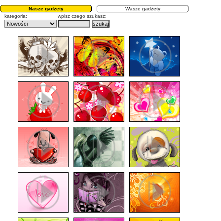
Nasze gadżety
Wasze gadżety
kategoria:
wpisz czego szukasz: