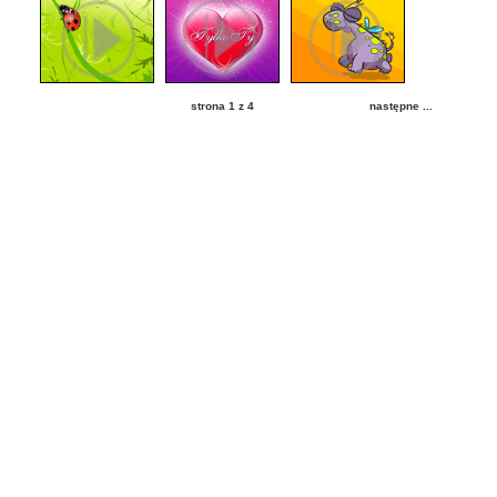
strona 1 z 4
następne ...