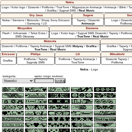
Nokia
Logo
/
Kolor logo
/
Dzwonki
/
Polifonia
/
TrueTone
/
Wygaszacze
Animacje
/
Animacje
/
Blink
/
Ta
/
Grafika
/
Sygnał SMS
/
Real Music
Gry Java
Sagem
Sa
Nokia
/
Siemens
/
Motorola
/
Sharp
Sony Ericsson
Tapety
/
Dzwonki
Logo
/
Dzwonk
/
Samsung
/
LG
Animacje
Polifonia
Wszystkie
Siemens
Flash
/
Infoserwis
/
Tekst Extra
/
Logo
/
Kolor logo
/
Sygnał SMS
Dzwonki
/
Tapety
/
Polifoni
SMS Głosowy
/
TrueTone
/
Real Music
Motorola
Dzwonki
/
Polifonia
/
Tapety
Animacje
/
Sygnał SMS
Motywy
/
Grafika
/
Grafika
/
Tapety
/
TrueTone
/
Real Music
Sygna
Ericsson
Philips
LG
Mitsubishi
Polifonia
/
Tapety
Polifonia
/
Tapety
Animacje
/
Dzwonki
Tapety
/
Grafika
Sygnały SMS
TrueTone
Polifonia
Nokia
- Logo
kategoria:
wpisz czego szukasz: