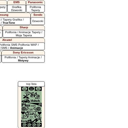
EMS
Panasonic
pety
Grafika
Polifonia
Dzwonki
Tapety
msung
Sendo
i
/
Tapety
Grafika
/
Dzwonki
/
TrueTone
Sharp
a
Polifonia
/
Animacje
Tapety
/
Moja Tapeta
Alcatel
Polifonia SMS
Polifonia WAP
/
ł SMS
/
Animacje
Sony Ericsson
Polifonia
/
Tapety
Animacje
/
Motywy
top lista